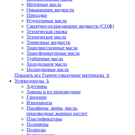
Моторные масла
Омывающие жидкости
Присадки
Редукторные масла
Смазочно-охлаждающие жидкости (СОЖ)
Техническая смазка
Технические масла
Тормозные жидкости
Трансмиссионные масла
Трансформаторные масла
Турбинные масла
Холодильное масло
Цилиндровые масла
Показать все Горюче-смазочные материалы ↴
Углеводороды ↴
Адгезивы
Амины и их производные
Глицерин
Изоцианаты
Парафины, жиры, масла,
производные жирных кислот
Пластификаторы
Полимеры
Полиолы