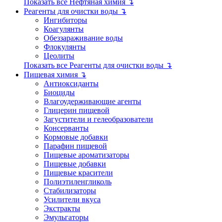
Показать все Нефтяная химия ↴
Реагенты для очистки воды ↴
Ингибиторы
Коагулянты
Обеззараживание воды
Флокулянты
Цеолиты
Показать все Реагенты для очистки воды ↴
Пищевая химия ↴
Антиоксиданты
Биоциды
Влагоудерживающие агенты
Глицерин пищевой
Загустители и гелеобразователи
Консерванты
Кормовые добавки
Парафин пищевой
Пищевые ароматизаторы
Пищевые добавки
Пищевые красители
Полиэтиленгликоль
Стабилизаторы
Усилители вкуса
Экстракты
Эмульгаторы