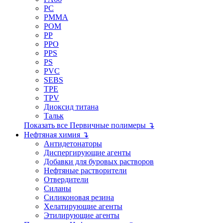
PC
PMMA
POM
PP
PPO
PPS
PS
PVC
SEBS
TPE
TPV
Диоксид титана
Тальк
Показать все Первичные полимеры ↴
Нефтяная химия ↴
Антидетонаторы
Диспергирующие агенты
Добавки для буровых растворов
Нефтяные растворители
Отвердители
Силаны
Силиконовая резина
Хелатирующие агенты
Этилирующие агенты