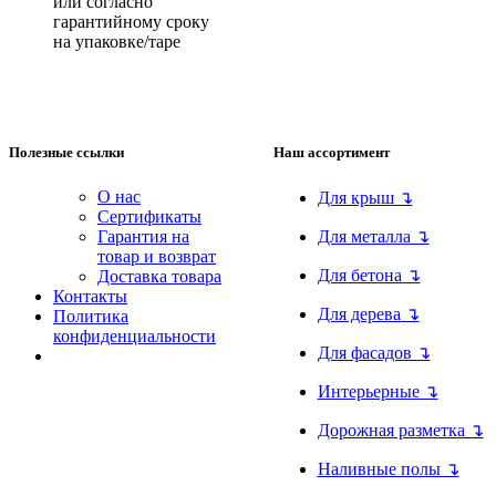
или согласно
гарантийному сроку
на упаковке/таре
Полезные ссылки
Наш ассортимент
О нас
Для крыш ↴
Сертификаты
Гарантия на
Для металла ↴
товар и возврат
Для бетона ↴
Доставка товара
Контакты
Для дерева ↴
Политика
конфиденциальности
Для фасадов ↴
Интерьерные ↴
Дорожная разметка ↴
Наливные полы ↴