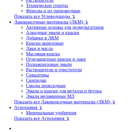
Растворители
Технические спирты
Фенолы и их производные
Показать все Углеводороды ↴
Лакокрасочные материалы (ЛКМ) ↴
Активные основы для деэмульгаторов
Алкидные эмали и краски
Добавки в ЛКМ
Краски акриловые
Лаки и масла
Масляная краска
Огнезащитные краски и лаки
Полиакриловые эмали
Растворители и очистители
Сиккативы
Скипидар
Смолы эпоксидные
Эмали и краски для металла и бетона
Эмали меламинные МЛ
Показать все Лакокрасочные материалы (ЛКМ) ↴
Агрохимия ↴
Минеральные удобрения
Показать все Агрохимия ↴