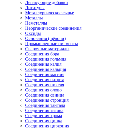
Легирующие добавки
Лигатуры
Металлургическое сырье
Металлы
Неметаллы
Неорганические соединения
Оксиды
Основания (щёлочи)
Промышленные пигменты
Сварочные материалы
Соединения бора
Соединения гольмия
Соединения калия
Соединения кальция
Соединения магния
Соединения натрия
Соединения никеля
Соединения олово
Соединения свинца
Соединения стронция
Соединения тантала
Соединения титана
Соединения хрома
Соединения цинка
Соединения циркония