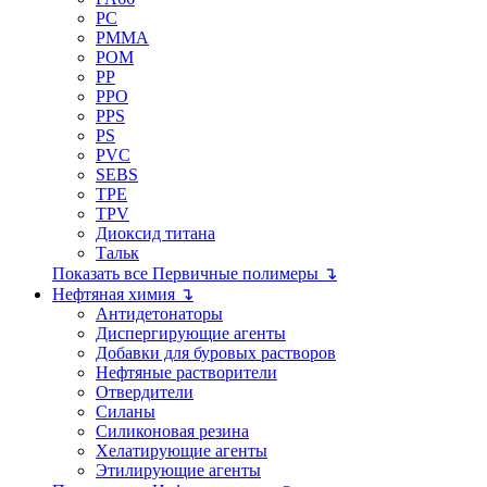
PC
PMMA
POM
PP
PPO
PPS
PS
PVC
SEBS
TPE
TPV
Диоксид титана
Тальк
Показать все Первичные полимеры ↴
Нефтяная химия ↴
Антидетонаторы
Диспергирующие агенты
Добавки для буровых растворов
Нефтяные растворители
Отвердители
Силаны
Силиконовая резина
Хелатирующие агенты
Этилирующие агенты