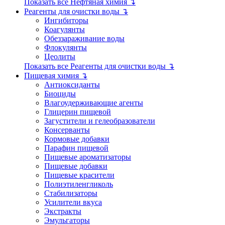
Показать все Нефтяная химия ↴
Реагенты для очистки воды ↴
Ингибиторы
Коагулянты
Обеззараживание воды
Флокулянты
Цеолиты
Показать все Реагенты для очистки воды ↴
Пищевая химия ↴
Антиоксиданты
Биоциды
Влагоудерживающие агенты
Глицерин пищевой
Загустители и гелеобразователи
Консерванты
Кормовые добавки
Парафин пищевой
Пищевые ароматизаторы
Пищевые добавки
Пищевые красители
Полиэтиленгликоль
Стабилизаторы
Усилители вкуса
Экстракты
Эмульгаторы