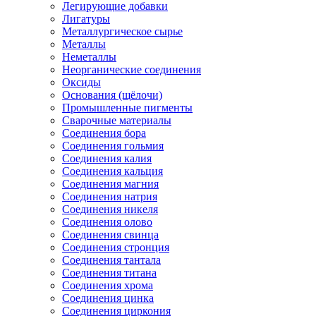
Легирующие добавки
Лигатуры
Металлургическое сырье
Металлы
Неметаллы
Неорганические соединения
Оксиды
Основания (щёлочи)
Промышленные пигменты
Сварочные материалы
Соединения бора
Соединения гольмия
Соединения калия
Соединения кальция
Соединения магния
Соединения натрия
Соединения никеля
Соединения олово
Соединения свинца
Соединения стронция
Соединения тантала
Соединения титана
Соединения хрома
Соединения цинка
Соединения циркония