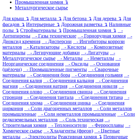
Промышленная химия ↴
Металлургическое сырье
Для крыш ↴
Для металла ↴
Для бетона ↴
Для дерева ↴
Для
фасадов ↴
Интерьерные ↴
Дорожная разметка ↴
Наливные
полы ↴
Стройматериалы ↴
Промышленная химия ↴
-
Антипирены
- Газы технические
- Горнорудная химия
-
Диоксид кремния
- Дисперсии
- Ингибиторы коррози
металлов
- Катализаторы
- Кислоты
- Композитные
материалы
- Легирующие добавки
- Лигатуры
-
Металлургическое сырье
- Металлы
- Неметаллы
-
Неорганические соединения
- Оксиды
- Основания
(щёлочи)
- Промышленные пигменты
- Сварочные
материалы
- Соединения бора
- Соединения гольмия
-
Соединения калия
- Соединения кальция
- Соединения
магния
- Соединения натрия
- Соединения никеля
-
Соединения олово
- Соединения свинца
- Соединения
стронция
- Соединения тантала
- Соединения титана
-
Соединения хрома
- Соединения цинка
- Соединения
циркония
- Соли драгоценных металлов
- Соли металлов
промышленные
- Соли неметаллов промышленные
- Соли
редкоземельных металлов
- Соль техническая
-
Строительная химия
- Теплоносители
- Ферросплавы
-
Химическое сырье
- Хладагенты (фреон)
- Цветные
металлы
- Электролиты
Реактивная химия ↴
Первичные