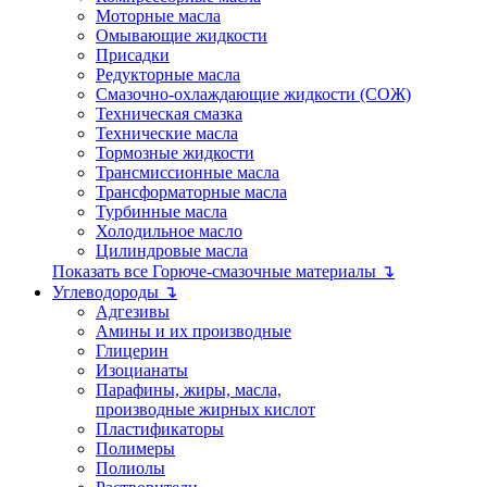
Моторные масла
Омывающие жидкости
Присадки
Редукторные масла
Смазочно-охлаждающие жидкости (СОЖ)
Техническая смазка
Технические масла
Тормозные жидкости
Трансмиссионные масла
Трансформаторные масла
Турбинные масла
Холодильное масло
Цилиндровые масла
Показать все Горюче-смазочные материалы ↴
Углеводороды ↴
Адгезивы
Амины и их производные
Глицерин
Изоцианаты
Парафины, жиры, масла,
производные жирных кислот
Пластификаторы
Полимеры
Полиолы