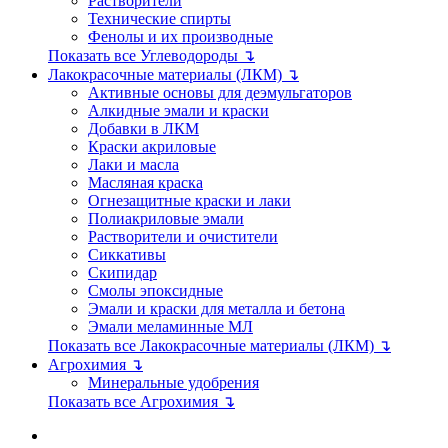
Растворители
Технические спирты
Фенолы и их производные
Показать все Углеводороды ↴
Лакокрасочные материалы (ЛКМ) ↴
Активные основы для деэмульгаторов
Алкидные эмали и краски
Добавки в ЛКМ
Краски акриловые
Лаки и масла
Масляная краска
Огнезащитные краски и лаки
Полиакриловые эмали
Растворители и очистители
Сиккативы
Скипидар
Смолы эпоксидные
Эмали и краски для металла и бетона
Эмали меламинные МЛ
Показать все Лакокрасочные материалы (ЛКМ) ↴
Агрохимия ↴
Минеральные удобрения
Показать все Агрохимия ↴