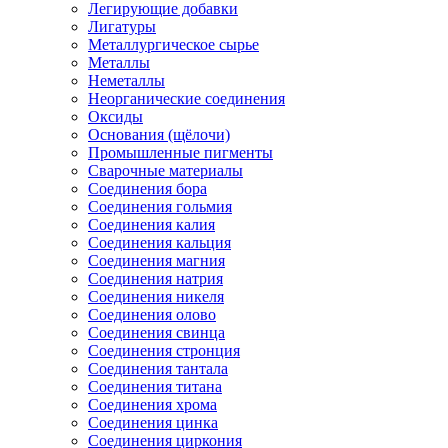
Легирующие добавки
Лигатуры
Металлургическое сырье
Металлы
Неметаллы
Неорганические соединения
Оксиды
Основания (щёлочи)
Промышленные пигменты
Сварочные материалы
Соединения бора
Соединения гольмия
Соединения калия
Соединения кальция
Соединения магния
Соединения натрия
Соединения никеля
Соединения олово
Соединения свинца
Соединения стронция
Соединения тантала
Соединения титана
Соединения хрома
Соединения цинка
Соединения циркония