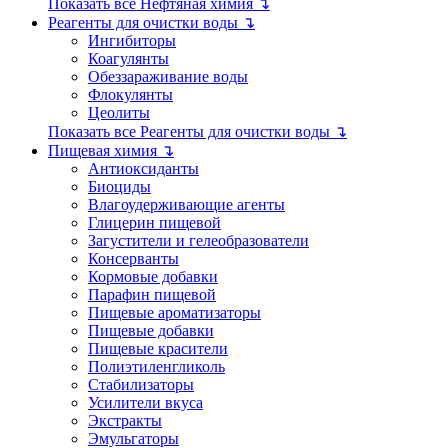
Показать все Нефтяная химия ↴
Реагенты для очистки воды ↴
Ингибиторы
Коагулянты
Обеззараживание воды
Флокулянты
Цеолиты
Показать все Реагенты для очистки воды ↴
Пищевая химия ↴
Антиоксиданты
Биоциды
Влагоудерживающие агенты
Глицерин пищевой
Загустители и гелеобразователи
Консерванты
Кормовые добавки
Парафин пищевой
Пищевые ароматизаторы
Пищевые добавки
Пищевые красители
Полиэтиленгликоль
Стабилизаторы
Усилители вкуса
Экстракты
Эмульгаторы