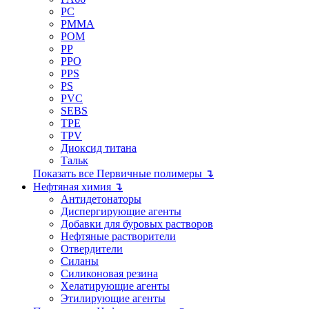
PC
PMMA
POM
PP
PPO
PPS
PS
PVC
SEBS
TPE
TPV
Диоксид титана
Тальк
Показать все Первичные полимеры ↴
Нефтяная химия ↴
Антидетонаторы
Диспергирующие агенты
Добавки для буровых растворов
Нефтяные растворители
Отвердители
Силаны
Силиконовая резина
Хелатирующие агенты
Этилирующие агенты