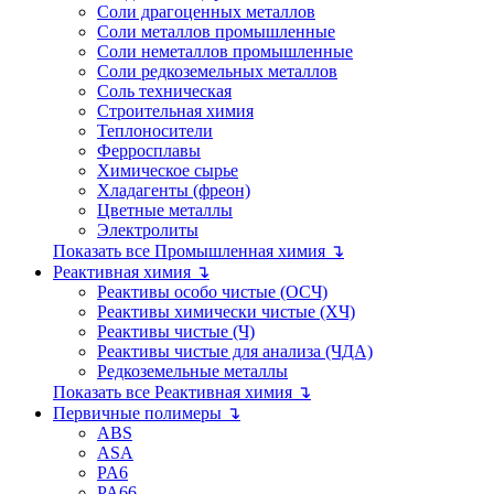
Соли драгоценных металлов
Соли металлов промышленные
Соли неметаллов промышленные
Соли редкоземельных металлов
Соль техническая
Строительная химия
Теплоносители
Ферросплавы
Химическое сырье
Хладагенты (фреон)
Цветные металлы
Электролиты
Показать все Промышленная химия ↴
Реактивная химия ↴
Реактивы особо чистые (ОСЧ)
Реактивы химически чистые (ХЧ)
Реактивы чистые (Ч)
Реактивы чистые для анализа (ЧДА)
Редкоземельные металлы
Показать все Реактивная химия ↴
Первичные полимеры ↴
ABS
ASA
PA6
PA66