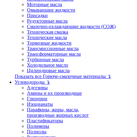
Моторные масла
Омывающие жидкости
Присадки
Редукторные масла
Смазочно-охлаждающие жидкости (СОЖ)
Техническая смазка
Технические масла
Тормозные жидкости
Трансмиссионные масла
Трансформаторные масла
Турбинные масла
Холодильное масло
Цилиндровые масла
Показать все Горюче-смазочные материалы ↴
Углеводороды ↴
Адгезивы
Амины и их производные
Глицерин
Изоцианаты
Парафины, жиры, масла,
производные жирных кислот
Пластификаторы
Полимеры
Полиолы