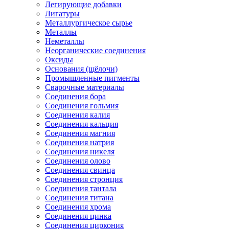
Легирующие добавки
Лигатуры
Металлургическое сырье
Металлы
Неметаллы
Неорганические соединения
Оксиды
Основания (щёлочи)
Промышленные пигменты
Сварочные материалы
Соединения бора
Соединения гольмия
Соединения калия
Соединения кальция
Соединения магния
Соединения натрия
Соединения никеля
Соединения олово
Соединения свинца
Соединения стронция
Соединения тантала
Соединения титана
Соединения хрома
Соединения цинка
Соединения циркония