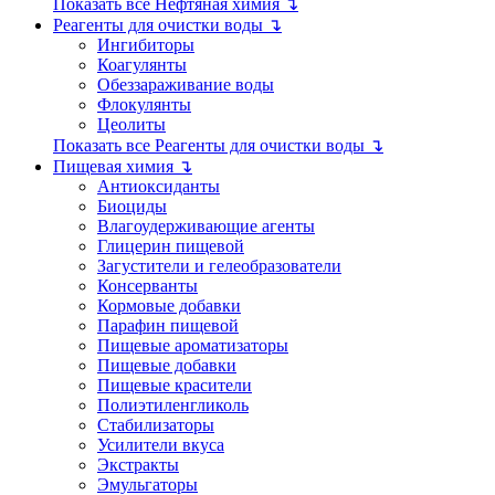
Показать все Нефтяная химия ↴
Реагенты для очистки воды ↴
Ингибиторы
Коагулянты
Обеззараживание воды
Флокулянты
Цеолиты
Показать все Реагенты для очистки воды ↴
Пищевая химия ↴
Антиоксиданты
Биоциды
Влагоудерживающие агенты
Глицерин пищевой
Загустители и гелеобразователи
Консерванты
Кормовые добавки
Парафин пищевой
Пищевые ароматизаторы
Пищевые добавки
Пищевые красители
Полиэтиленгликоль
Стабилизаторы
Усилители вкуса
Экстракты
Эмульгаторы