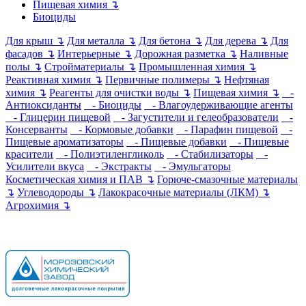
Пищевая химия ↴
Биоциды
Для крыш ↴
Для металла ↴
Для бетона ↴
Для дерева ↴
Для
фасадов ↴
Интерьерные ↴
Дорожная разметка ↴
Наливные
полы ↴
Стройматериалы ↴
Промышленная химия ↴
Реактивная химия ↴
Первичные полимеры ↴
Нефтяная
химия ↴
Реагенты для очистки воды ↴
Пищевая химия ↴
-
Антиоксиданты
- Биоциды
- Влагоудерживающие агенты
- Глицерин пищевой
- Загустители и гелеобразователи
-
Консерванты
- Кормовые добавки
- Парафин пищевой
-
Пищевые ароматизаторы
- Пищевые добавки
- Пищевые
красители
- Полиэтиленгликоль
- Стабилизаторы
-
Усилители вкуса
- Экстракты
- Эмульгаторы
Косметическая химия и ПАВ ↴
Горюче-смазочные материалы
↴
Углеводороды ↴
Лакокрасочные материалы (ЛКМ) ↴
Агрохимия ↴