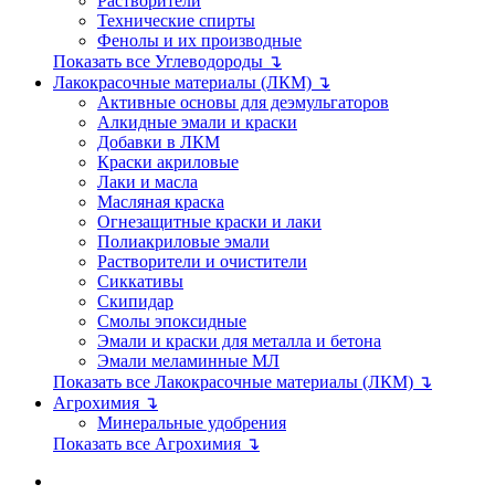
Растворители
Технические спирты
Фенолы и их производные
Показать все Углеводороды ↴
Лакокрасочные материалы (ЛКМ) ↴
Активные основы для деэмульгаторов
Алкидные эмали и краски
Добавки в ЛКМ
Краски акриловые
Лаки и масла
Масляная краска
Огнезащитные краски и лаки
Полиакриловые эмали
Растворители и очистители
Сиккативы
Скипидар
Смолы эпоксидные
Эмали и краски для металла и бетона
Эмали меламинные МЛ
Показать все Лакокрасочные материалы (ЛКМ) ↴
Агрохимия ↴
Минеральные удобрения
Показать все Агрохимия ↴