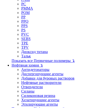
PC
PMMA
POM
PP
PPO
PPS
PS
PVC
SEBS
TPE
TPV
Диоксид титана
Тальк
Показать все Первичные полимеры ↴
Нефтяная химия ↴
Антидетонаторы
Диспергирующие агенты
Добавки для буровых растворов
Нефтяные растворители
Отвердители
Силаны
Силиконовая резина
Хелатирующие агенты
Этилирующие агенты