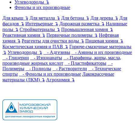
Углеводороды ↴
Фенолы и их производные
Для крыш ↴
Для металла ↴
Для бетона ↴
Для дерева ↴
Для
фасадов ↴
Интерьерные ↴
Дорожная разметка ↴
Наливные
полы ↴
Стройматериалы ↴
Промышленная химия ↴
Реактивная химия ↴
Первичные полимеры ↴
Нефтяная
химия ↴
Реагенты для очистки воды ↴
Пищевая химия ↴
Косметическая химия и ПАВ ↴
Горюче-смазочные материалы
↴
Углеводороды ↴
- Адгезивы
- Амины и их производные
- Глицерин
- Изоцианаты
- Парафины, жиры, масла,
производные жирных кислот
- Пластификаторы
-
Полимеры
- Полиолы
- Растворители
- Технические
спирты
- Фенолы и их производные
Лакокрасочные
материалы (ЛКМ) ↴
Агрохимия ↴