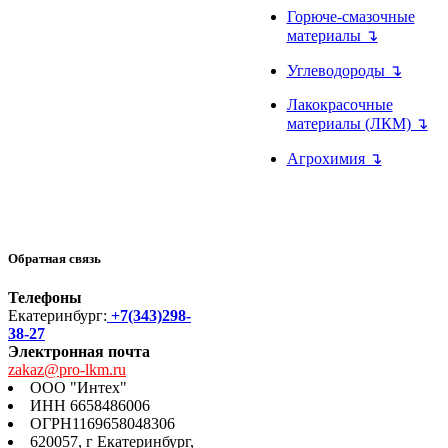
Горюче-смазочные
материалы ↴
Углеводороды ↴
Лакокрасочные
материалы (ЛКМ) ↴
Агрохимия ↴
Обратная связь
Телефоны
Екатеринбург:
+7(343)298-
38-27
Электронная почта
zakaz@pro-lkm.ru
ООО "Интех"
ИНН 6658486006
ОГРН1169658048306
620057, г Екатеринбург,