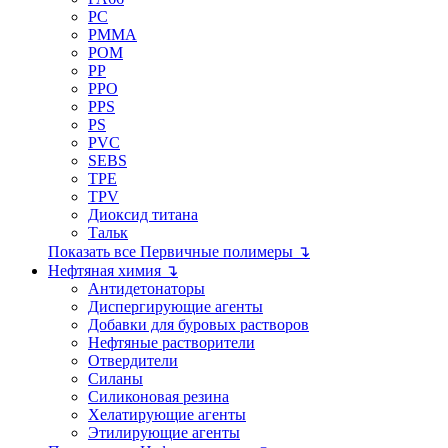
PC
PMMA
POM
PP
PPO
PPS
PS
PVC
SEBS
TPE
TPV
Диоксид титана
Тальк
Показать все Первичные полимеры ↴
Нефтяная химия ↴
Антидетонаторы
Диспергирующие агенты
Добавки для буровых растворов
Нефтяные растворители
Отвердители
Силаны
Силиконовая резина
Хелатирующие агенты
Этилирующие агенты