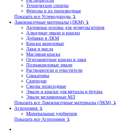
Растворители
Технические спирты
Фенолы и их производные
Показать все Углеводороды ↴
Лакокрасочные материалы (ЛКМ) ↴
Активные основы для деэмульгаторов
Алкидные эмали и краски
Добавки в ЛКМ
Краски акриловые
Лаки и масла
Масляная краска
Огнезащитные краски и лаки
Полиакриловые эмали
Растворители и очистители
Сиккативы
Скипидар
Смолы эпоксидные
Эмали и краски для металла и бетона
Эмали меламинные МЛ
Показать все Лакокрасочные материалы (ЛКМ) ↴
Агрохимия ↴
Минеральные удобрения
Показать все Агрохимия ↴