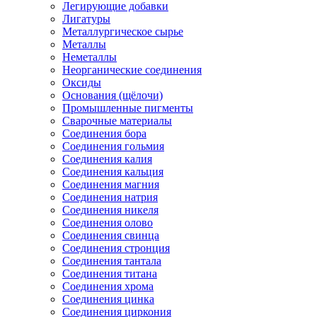
Легирующие добавки
Лигатуры
Металлургическое сырье
Металлы
Неметаллы
Неорганические соединения
Оксиды
Основания (щёлочи)
Промышленные пигменты
Сварочные материалы
Соединения бора
Соединения гольмия
Соединения калия
Соединения кальция
Соединения магния
Соединения натрия
Соединения никеля
Соединения олово
Соединения свинца
Соединения стронция
Соединения тантала
Соединения титана
Соединения хрома
Соединения цинка
Соединения циркония