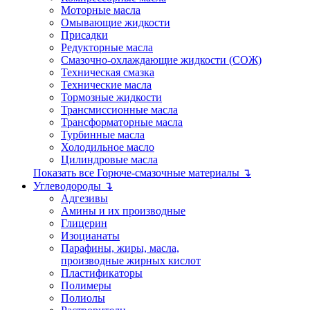
Моторные масла
Омывающие жидкости
Присадки
Редукторные масла
Смазочно-охлаждающие жидкости (СОЖ)
Техническая смазка
Технические масла
Тормозные жидкости
Трансмиссионные масла
Трансформаторные масла
Турбинные масла
Холодильное масло
Цилиндровые масла
Показать все Горюче-смазочные материалы ↴
Углеводороды ↴
Адгезивы
Амины и их производные
Глицерин
Изоцианаты
Парафины, жиры, масла,
производные жирных кислот
Пластификаторы
Полимеры
Полиолы