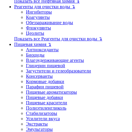
Показать все Нефтяная химия ↴
Реагенты для очистки воды ↴
Ингибиторы
Коагулянты
Обеззараживание воды
Флокулянты
Цеолиты
Показать все Реагенты для очистки воды ↴
Пищевая химия ↴
Антиоксиданты
Биоциды
Влагоудерживающие агенты
Глицерин пищевой
Загустители и гелеобразователи
Консерванты
Кормовые добавки
Парафин пищевой
Пищевые ароматизаторы
Пищевые добавки
Пищевые красители
Полиэтиленгликоль
Стабилизаторы
Усилители вкуса
Экстракты
Эмульгаторы